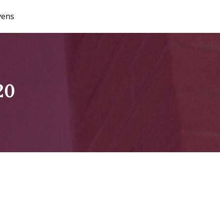
vens
20